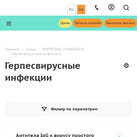
RU
UA
Цены
Запись онлайн
Заказать звонок
Главная
Цены
ВИРУСНЫЕ ИНФЕКЦИИ
Герпесвирусные инфекции
Герпесвирусные
инфекции
Фильтр по параметрам
Антитела IgG к вирусу простого