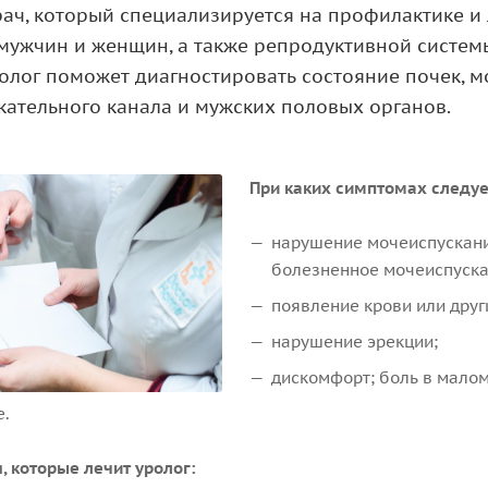
рач, который специализируется на профилактике 
мужчин и женщин, а также репродуктивной систем
лог поможет диагностировать состояние почек, м
кательного канала и мужских половых органов.
При каких симптомах следует
нарушение мочеиспускани
болезненное мочеиспускан
появление крови или друг
нарушение эрекции;
дискомфорт; боль в малом
е.
, которые лечит уролог: