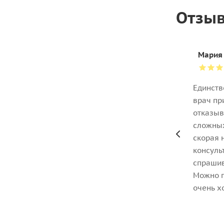
Отзыв
Мария
Единств
врач пр
отказыв
сложных
скорая 
консуль
спрашив
Можно п
очень х