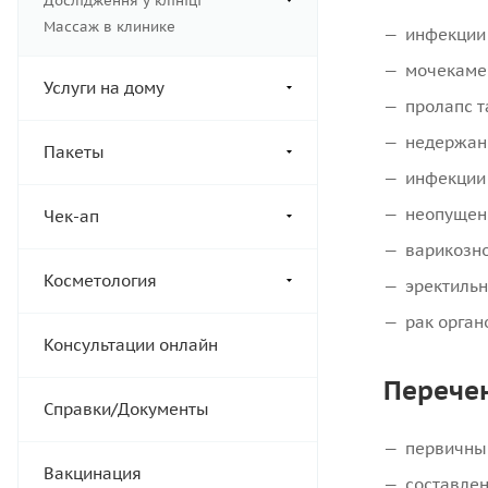
Дослідження у клініці
Массаж в клинике
инфекции
мочекаме
Услуги на дому
пролапс т
недержан
Пакеты
инфекции
неопущени
Чек-ап
варикозно
Косметология
эректиль
рак орга
Консультации онлайн
Перечен
Справки/Документы
первичный
Вакцинация
составлен