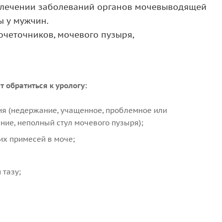
и лечении заболеваний органов мочевыводящей
ы у мужчин.
очеточников, мочевого пузыря,
 обратиться к урологу:
я (недержание, учащенное, проблемное или
ие, неполный стул мочевого пузыря);
их примесей в моче;
 тазу;