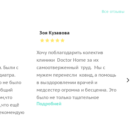
Все отзывы
Зоя Кузавова
Хочу поблагодарить колектив
Д
клиники Doctor Home за их
к
. Были с
самоотверженный труд. Мы с
В
диатра.
мужем перенесли ковид, а помощь
б
о не было
в выздоровлении врачей и
о
общий
медсестер огромна и бесценна. Это
Н
ом,что
было не только тщательное
в
Подробней
П
,что ещё
обследование каждого из нас.
п
Рекомендую
Капельницы, медикаменты,
Н
кардиограммы и пр. Иногда
в
медсестре приходилось приезжать
б