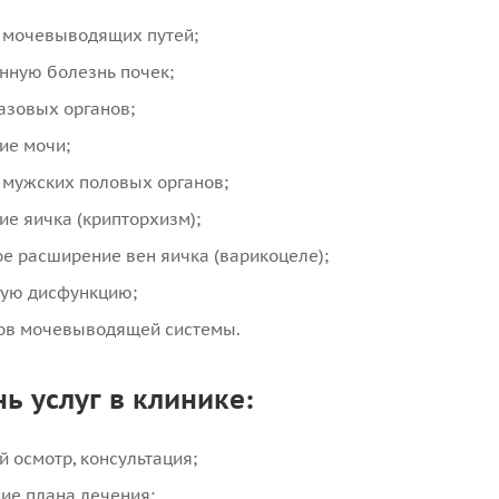
 мочевыводящих путей;
нную болезнь почек;
азовых органов;
ие мочи;
 мужских половых органов;
е яичка (крипторхизм);
е расширение вен яичка (варикоцеле);
ную дисфункцию;
нов мочевыводящей системы.
ь услуг в клинике:
 осмотр, консультация;
ие плана лечения;