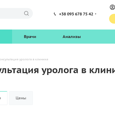
+38 093 678 75 42
Врачи
Анализы
онсультация уролога в клинике
ультация уролога в клин
е
Цены