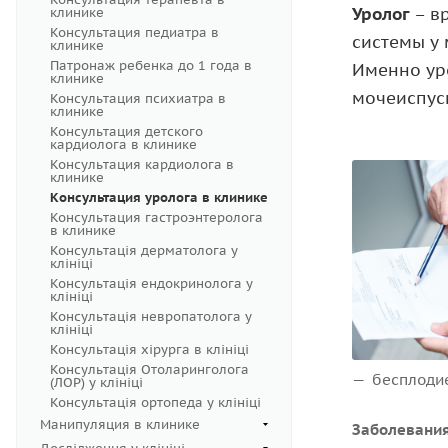
Уролог
– в
клинике
Консультация педиатра в
системы у 
клинике
Патронаж ребенка до 1 года в
Именно уро
клинике
мочеиспус
Консультация психиатра в
клинике
Консультация детского
кардиолога в клинике
Консультация кардиолога в
клинике
Консультация уролога в клинике
Консультация гастроэнтеролога
в клинике
Консультація дерматолога у
клініці
Консультація ендокринолога у
клініці
Консультація невропатолога у
клініці
Консультація хірурга в клініці
Консультація Отоларинголога
бесплоди
(ЛОР) у клініці
Консультація ортопеда у клініці
Манипуляция в клинике
Заболевания