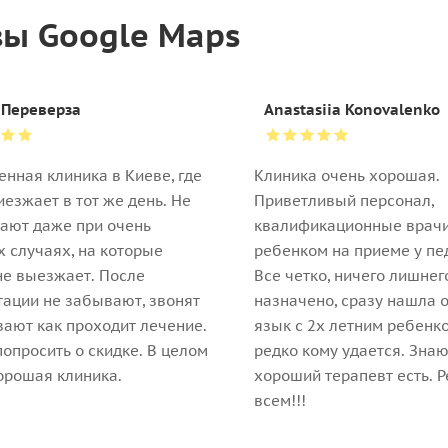
ы Google Maps
 Переверза
Anastasiia Konovalenko
енная клиника в Киеве, где
Клиника очень хорошая.
иезжает в тот же день. Не
Приветливый персонал,
ают даже при очень
квалификационные врачи
 случаях, на которые
ребенком на приеме у пе
не выезжает. После
Все четко, ничего лишнег
тации не забывают, звонят
назначено, сразу нашла 
ают как проходит лечение.
язык с 2х летним ребенк
опросить о скидке. В целом
редко кому удается. Знаю
орошая клиника.
хороший терапевт есть. 
всем!!!