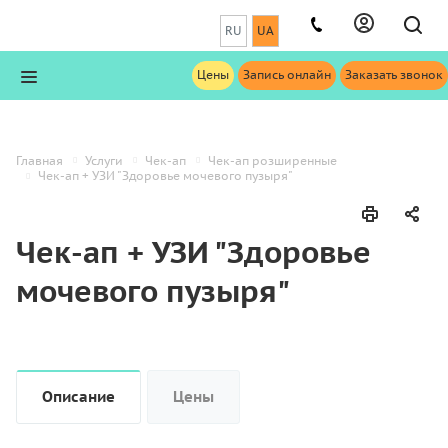
RU
UA
Цены
Запись онлайн
Заказать звонок
Главная
Услуги
Чек-ап
Чек-ап розширенные
Чек-ап + УЗИ "Здоровье мочевого пузыря"
Чек-ап + УЗИ "Здоровье
мочевого пузыря"
Описание
Цены