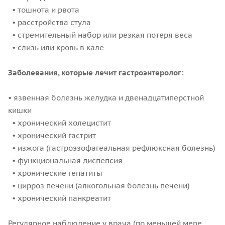
• тошнота и рвота
• расстройства стула
• стремительный набор или резкая потеря веса
• слизь или кровь в кале
Заболевания, которые лечит гастроэнтеролог:
• язвенная болезнь желудка и двенадцатиперстной
кишки
• хронический холецистит
• хронический гастрит
• изжога (гастроэзофагеальная рефлюксная болезнь)
• функциональная диспепсия
• хронические гепатиты
• цирроз печени (алкогольная болезнь печени)
• хронический панкреатит
Регулярное наблюдение у врача (по меньшей мере,