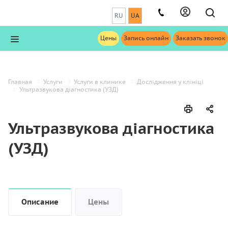
RU
UA
Цены
Запись онлайн
Заказать звонок
Главная
Услуги
Услуги в клинике
Дослідження у клініці
Ультразвукова діагностика (УЗД)
Ультразвукова діагностика
(УЗД)
Описание
Цены