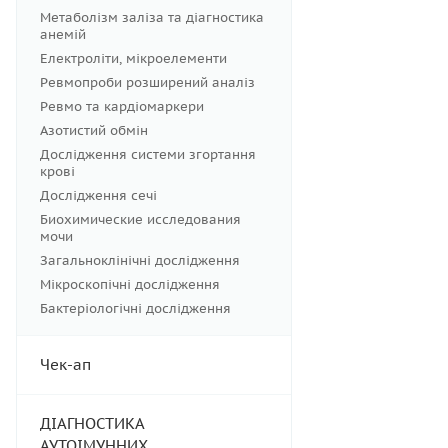
Метаболізм заліза та діагностика
анемій
Електроліти, мікроелементи
Ревмопроби розширений аналіз
Ревмо та кардіомаркери
Азотистий обмін
Дослідження системи згортання
крові
Дослідження сечі
Биохимические исследования
мочи
Загальноклінічні дослідження
Мікроскопічні дослідження
Бактеріологічні дослідження
Чек-ап
ДІАГНОСТИКА
АУТОІМУННИХ