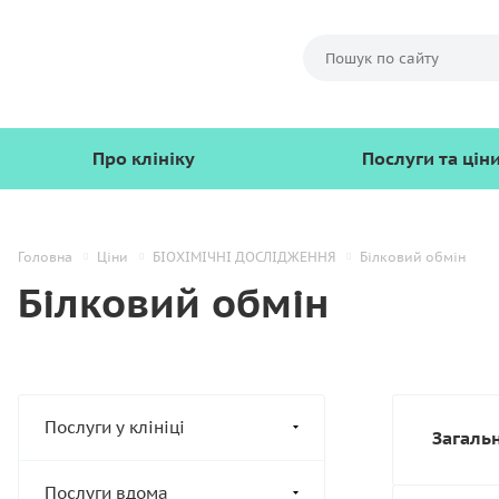
Про клініку
Послуги та цін
Головна
Ціни
БІОХІМІЧНІ ДОСЛІДЖЕННЯ
Білковий обмін
Білковий обмін
Послуги у клініці
Загальн
Послуги вдома