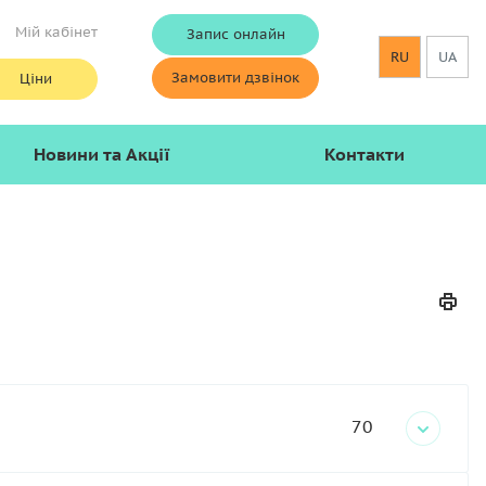
Мій кабінет
Запис онлайн
RU
UA
Замовити дзвінок
Ціни
Новини та Акції
Контакти
70