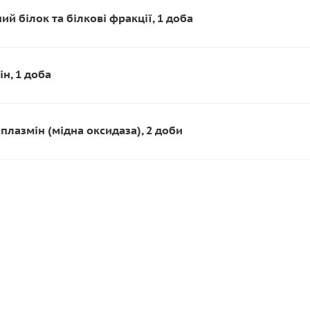
ий білок та білкові фракції, 1 доба
н, 1 доба
лазмін (мідна оксидаза), 2 доби