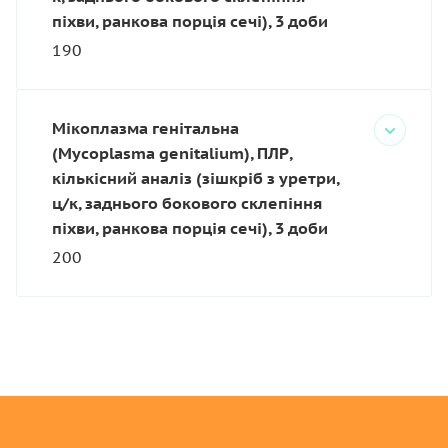
піхви, ранкова порція сечі), 3 доби
190
Мікоплазма генітальна
(Mycoplasma genitalium), ПЛР,
кількісний аналіз (зішкріб з уретри,
ц/к, заднього бокового склепіння
піхви, ранкова порція сечі), 3 доби
200