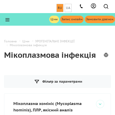
RU
UA
Ціни
Запис онлайн
Замовити дзвінок
Головна
Ціни
УРОГЕНІТАЛЬНІ ІНФЕКЦІЇ
Мікоплазмова інфекція
Мікоплазмова інфекція
Фільтр за параметрами
Мікоплазма хомініс (Mycoplasma
hominis), ПЛР, якісний аналіз