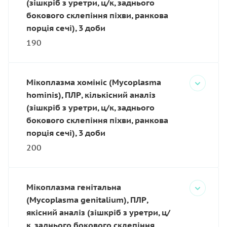
(зішкріб з уретри, ц/к, заднього
бокового склепіння піхви, ранкова
порція сечі), 3 доби
190
Мікоплазма хомініс (Mycoplasma
hominis), ПЛР, кількісний аналіз
(зішкріб з уретри, ц/к, заднього
бокового склепіння піхви, ранкова
порція сечі), 3 доби
200
Мікоплазма генітальна
(Mycoplasma genitalium), ПЛР,
якісний аналіз (зішкріб з уретри, ц/
к, заднього бокового склепіння