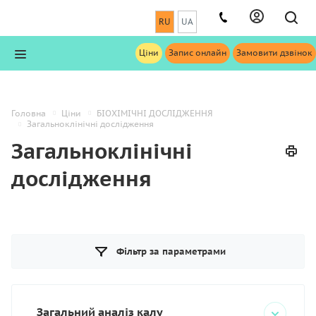
RU
UA
Ціни
Запис онлайн
Замовити дзвінок
Головна
Ціни
БІОХІМІЧНІ ДОСЛІДЖЕННЯ
Загальноклінічні дослідження
Загальноклінічні
дослідження
Фільтр за параметрами
Загальний аналіз калу