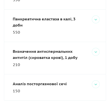
Панкреатична еластаза в калі, 3
доби
550
Визначення антиспермальних
антитіл (сироватка крові), 1 добу
210
Аналіз посторгазмової сечі
150