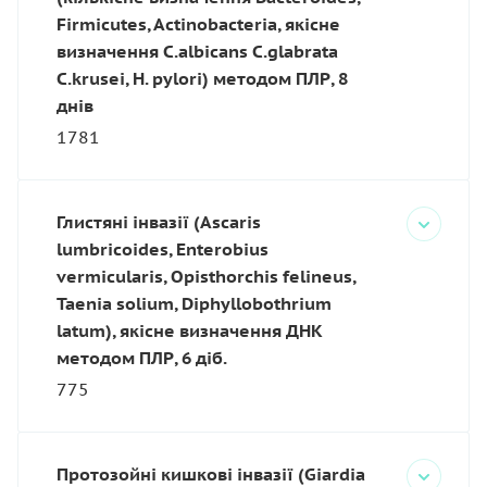
Firmicutes, Actinobacteria, якісне
визначення C.albicans C.glabrata
C.krusei, H. pylori) методом ПЛР, 8
днів
1781
Глистяні інвазії (Ascaris
lumbricoides, Enterobius
vermicularis, Opisthorchis felineus,
Taenia solium, Diphyllobothrium
latum), якісне визначення ДНК
методом ПЛР, 6 діб.
775
Протозойні кишкові інвазії (Giardia