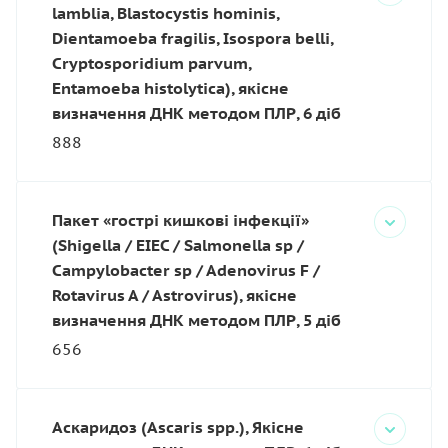
lamblia, Blastocystis hominis,
Dientamoeba fragilis, Isospora belli,
Cryptosporidium parvum,
Entamoeba histolytica), якісне
визначення ДНК методом ПЛР, 6 діб
888
Пакет «гострі кишкові інфекції»
(Shigella / ЕIEC / Salmonella sp /
Campylobacter sp / Adenovirus F /
Rotavirus A / Astrovirus), якісне
визначення ДНК методом ПЛР, 5 діб
656
Аскаридоз (Ascaris spp.), Якісне