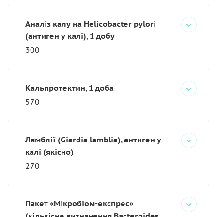
Аналіз калу на Helicobacter pylori
(антиген у калі), 1 добу
300
Кальпротектин, 1 доба
570
Лямблії (Giardia lamblia), антиген у
калі (якісно)
270
Пакет «Мікробіом-експрес»
(кількісне визначення Bacteroides,