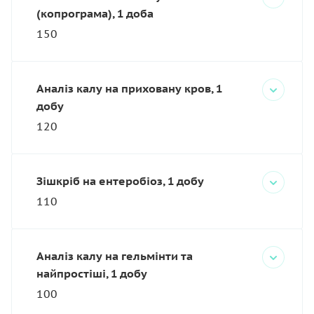
(копрограма), 1 доба
150
Аналіз калу на приховану кров, 1
добу
120
Зішкріб на ентеробіоз, 1 добу
110
Аналіз калу на гельмінти та
найпростіші, 1 добу
100