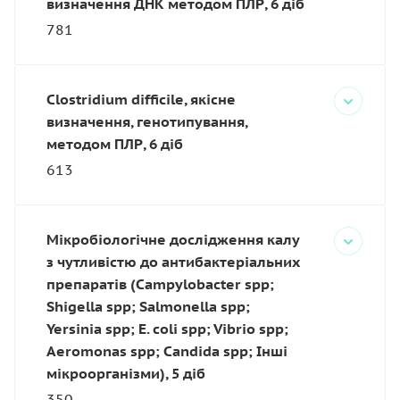
визначення ДНК методом ПЛР, 6 діб
781
Clostridium difficile, якісне
визначення, генотипування,
методом ПЛР, 6 діб
613
Мікробіологічне дослідження калу
з чутливістю до антибактеріальних
препаратів (Campylobacter spp;
Shigella spp; Salmonella spp;
Yersinia spp; E. coli spp; Vibrio spp;
Aeromonas spp; Candida spp; Інші
мікроорганізми), 5 діб
350