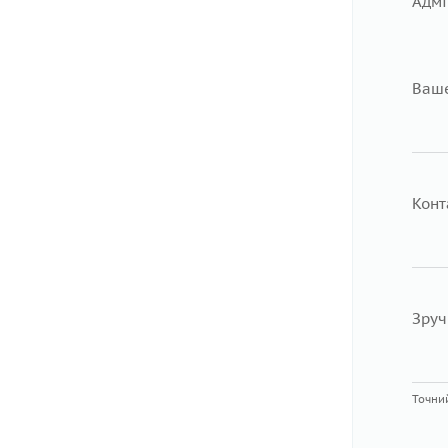
Адмі
Ваше
Конт
Зруч
Точний