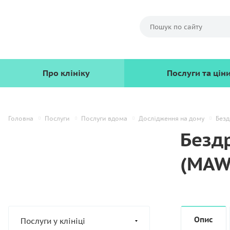
Про клініку
Послуги та цін
Головна
Послуги
Послуги вдома
Дослідження на дому
Безд
Безд
(MAW
Опис
Послуги у клініці