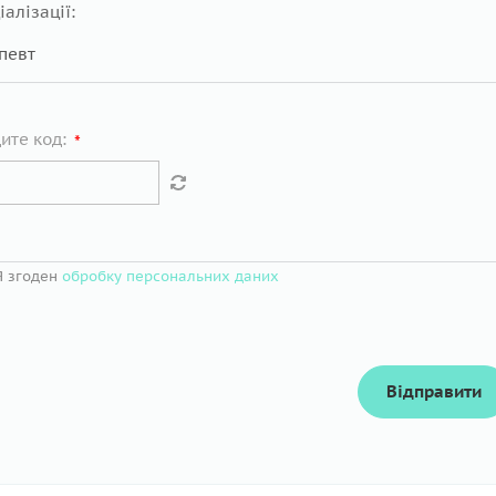
іалізації:
ите код:
*
Я згоден
обробку персональних даних
Відправити