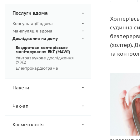
Послуги вдома
Холтерівсь
Консультації вдома
судинна си
Маніпуляція вдома
безперервн
Дослідження на дому
(холтер). 
Бездротове холтерівське
моніторування ЕКГ (MAWI)
та контрол
Ультразвукове дослідження
(УЗД)
Електрокардіограма
Пакети
Чек-ап
Косметологія