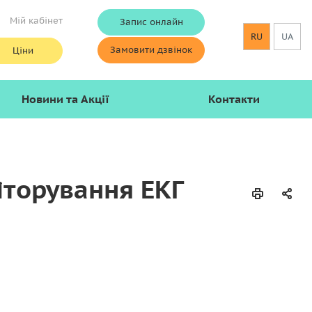
Мій кабінет
Запис онлайн
RU
UA
Замовити дзвінок
Ціни
Новини та Акції
Контакти
іторування ЕКГ