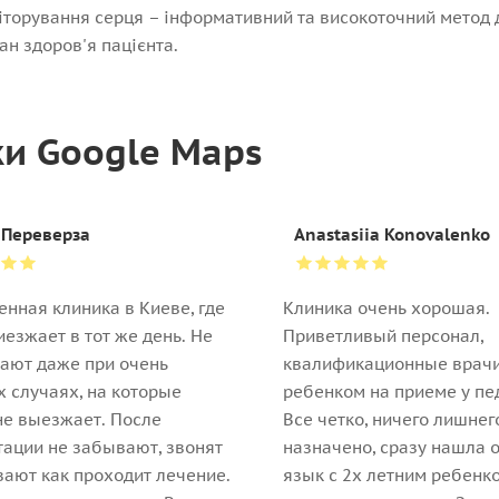
торування серця – інформативний та високоточний метод ді
ан здоров'я пацієнта.
ки Google Maps
 Переверза
Anastasiia Konovalenko
енная клиника в Киеве, где
Клиника очень хорошая.
иезжает в тот же день. Не
Приветливый персонал,
ают даже при очень
квалификационные врачи
 случаях, на которые
ребенком на приеме у пе
не выезжает. После
Все четко, ничего лишнег
тации не забывают, звонят
назначено, сразу нашла 
ают как проходит лечение.
язык с 2х летним ребенк