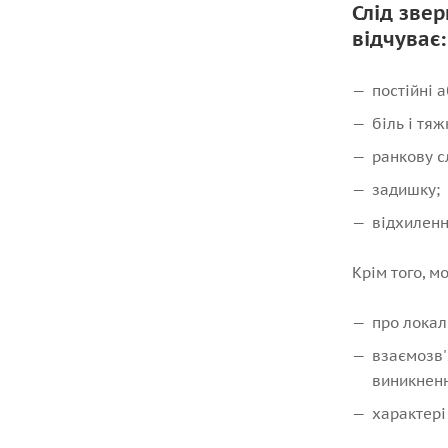
Слід зве
відчуває:
постійні 
біль і тяж
ранкову с
задишку;
відхиленн
Крім того, м
про локалі
взаємозв'
виникненн
характері