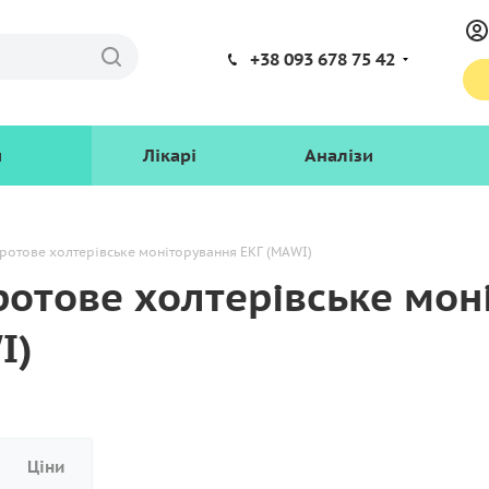
+38 093 678 75 42
и
Лікарі
Аналізи
ротове холтерівське моніторування ЕКГ (MAWI)
ротове холтерівське мон
I)
Ціни