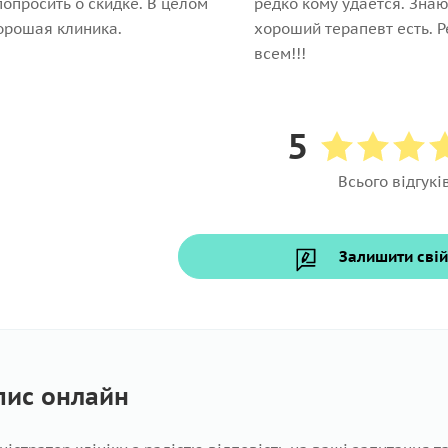
опросить о скидке. В целом
редко кому удается. Знаю
орошая клиника.
хороший терапевт есть. 
всем!!!
5
Всього відгуків
Залишити свій
пис онлайн