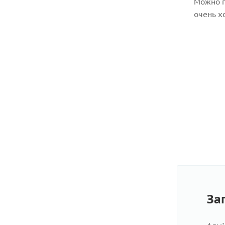
Можно п
очень х
За