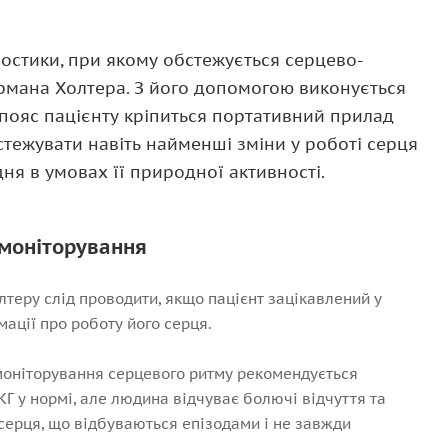
остики, при якому обстежується серцево-
ормана Холтера. З його допомогою виконується
 пояс пацієнту кріпиться портативний прилад
стежувати навіть найменші зміни у роботі серця
ня в умовах її природної активності.
 моніторування
теру слід проводити, якщо пацієнт зацікавлений у
мації про роботу його серця.
моніторування серцевого ритму рекомендується
КГ у нормі, але людина відчуває болючі відчуття та
серця, що відбуваються епізодами і не завжди