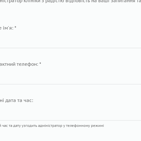
ністратор клініки з радістю відповість на ваші запитання т
 ім'я: *
актний телефон: *
ні дата та час:
 час та дату узгодить адміністратор у телефонному режимі