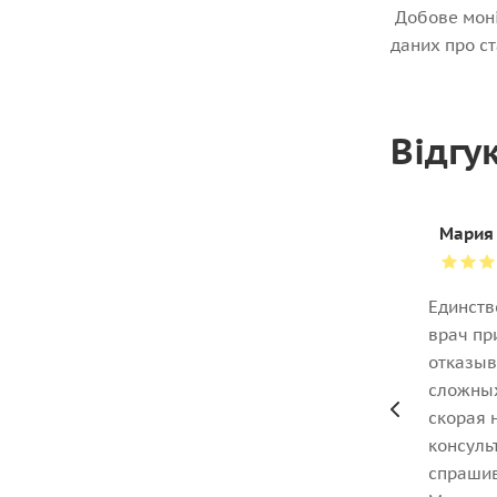
Добове моні
даних про ст
Відгу
Мария
Единств
врач пр
отказыв
сложных
скорая 
консуль
спрашив