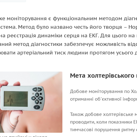
ке моніторування є функціональним методом діагн
стема. Метод було названо честь його творця – Н
а реєстрація динаміки серця на ЕКГ. Для цього на
Даний метод діагностики забезпечує можливість від
ювати артеріальний тиск людини протягом усього д
Мета холтерівського
Добове моніторування по Хол
отриманні об'єктивної інфор
Також добове холтерівське 
проводити, коли показники Е
тимчасові порушення ритму 