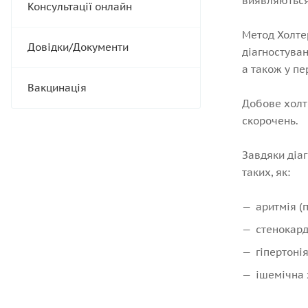
виявляються 
Консультації онлайн
Метод Холте
Довідки/Документи
діагностуван
а також у пе
Вакцинація
Добове холте
скорочень.
Завдяки діаг
таких, як:
аритмія (
стенокард
гіпертоні
ішемічна 