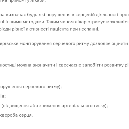
на прийомі у лікаря.
ра визначає будь-які порушення в серцевій діяльності про
ні іншими методами. Таким чином лікар отримує можливість
ріоди різної активності пацієнта при неспанні.
рівське моніторування серцевого ритму дозволяє оцінити к
ностиці можна визначити і своєчасно запобігти розвитку р
порушення серцевого ритму);
ія;
я (підвищення або зниження артеріального тиску);
хвороба серця.