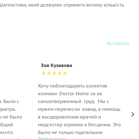
агностики, який дозволяє отримати велику кількість
Всі відгуки
Зоя Кузавова
Хочу поблагодарить колектив
Д
клиники Doctor Home за их
к
. Были с
самоотверженный труд. Мы с
В
диатра.
мужем перенесли ковид, а помощь
б
о не было
в выздоровлении врачей и
о
общий
медсестер огромна и бесценна. Это
Н
ом,что
было не только тщательное
в
Детальніше
Д