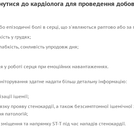
рнутися до кардіолога для проведення добо
або епізодичні болі в серці, що з'являються раптово або з
кість у грудях;
лабкість, сонливість упродовж дня;
я у роботі серця при емоційних навантаженнях.
оніторування здатне надати більш детальну інформацію:
зації ішемії;
язку прояву стенокардії, а також безсимптомної ішемічної
я патологій;
 зміщення та напрямку ST-Т під час нападів стенокардії.