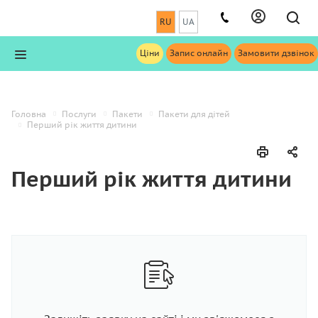
RU
UA
Ціни
Запис онлайн
Замовити дзвінок
Головна
Послуги
Пакети
Пакети для дітей
Перший рік життя дитини
Перший рік життя дитини