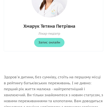
Хмарук Тетяна Петрівна
Лікар-педіатр
Запис онлайн
Здоров'я дитини, без сумніву, стоїть на першому місці
в рейтингу батьківських переживань. І не дивно:
перший рік життя малюка - найтрепетніший і
хвилюючий. Ви тільки знайомитеся з новим статусом, з
новими переживаннями та клопотами. Вам доводиться
зіткнутися з раніше невідомим: з першими коліками,