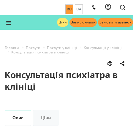
RU
UA
Ціни
Запис онлайн
Замовити дзвінок
Головна
Послуги
Послуги у клініці
Консультації у клініці
Консультація психіатра в клініці
Консультація психіатра в
клініці
Опис
Ціни