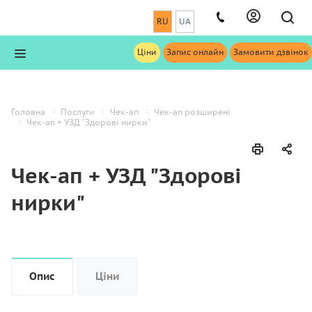
RU
UA
Ціни
Запис онлайн
Замовити дзвінок
Головна
Послуги
Чек-ап
Чек-ап розширені
Чек-ап + УЗД "Здорові нирки"
Чек-ап + УЗД "Здорові
нирки"
Опис
Ціни