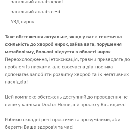
загальний аналіз крові
загальний аналіз сечі
УЗД нирок
Таке обстеження актуальне, якщо у вас є генетична
схильність до хвороб нирок, зайва вага, порушення
метаболізму, больові відчуття в області нирок.
Переохолодження, інтоксикація, травми призводять до
проблем із нирками, але своєчасна діагностика
допомагає запобігти розвитку хвороб та їх негативних
наслідків!
Цей комплекс обстежень доступний до проведення не
лише у клініках Doctor Home, а й просто у Вас вдома!
Робимо складні речі простими та зрозумілими, аби
берегти Ваше здоровʼя та час!