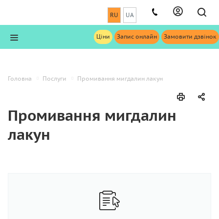
RU
UA
Ціни
Запис онлайн
Замовити дзвінок
Головна
Послуги
Промивання мигдалин лакун
Промивання мигдалин
лакун