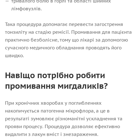
тривалого болю в горлі та області шийних
лімфовузлів.
Така процедура допомагає перевести загострення
тонзиліту на стадію ремісії. Промивання для пацієнта
практично безболісне, тому що лікарі за допомогою
сучасного медичного обладнання проводять його
швидко.
Навіщо потрібно робити
промивання мигдаликів?
При хронічних хворобах у поглибленнях
накопичується патогенна мікрофлора, а це в
результаті зумовлює різноманітні ускладнення та
прояви процесу. Процедура дозволяє ефективно
видалити з лакун вміст і знезараження.