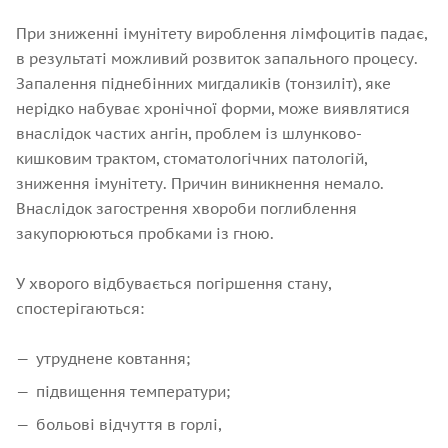
При зниженні імунітету вироблення лімфоцитів падає,
в результаті можливий розвиток запального процесу.
Запалення піднебінних мигдаликів (тонзиліт), яке
нерідко набуває хронічної форми, може виявлятися
внаслідок частих ангін, проблем із шлунково-
кишковим трактом, стоматологічних патологій,
зниження імунітету. Причин виникнення немало.
Внаслідок загострення хвороби поглиблення
закупорюються пробками із гною.
У хворого відбувається погіршення стану,
спостерігаються:
утруднене ковтання;
підвищення температури;
больові відчуття в горлі,