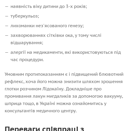
наявність віку дитини до 3-х років;
туберкульоз;
лихоманки нез'ясованого генезу;
захворюваннях сітківки ока, у тому числі
відшарування;
алергії на медикаменти, які використовуються під
час процедури.
Умовним протипоказанням є і підвищений блювотний
рефлекс, хоча його можна знизити шляхом зрошення
глотки розчином Лідокаїну. Докладніше про
промивання лакун мигдаликів за допомогою вакууму,
шприца тощо, в Україні можна ознайомитись у
консультантів медичного центру.
Переваги співпраці з