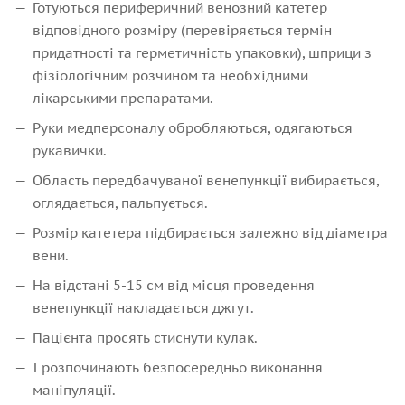
Готуються периферичний венозний катетер
відповідного розміру (перевіряється термін
придатності та герметичність упаковки), шприци з
фізіологічним розчином та необхідними
лікарськими препаратами.
Руки медперсоналу обробляються, одягаються
рукавички.
Область передбачуваної венепункції вибирається,
оглядається, пальпується.
Розмір катетера підбирається залежно від діаметра
вени.
На відстані 5-15 см від місця проведення
венепункції накладається джгут.
Пацієнта просять стиснути кулак.
І розпочинають безпосередньо виконання
маніпуляції.