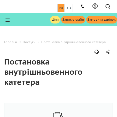
RU
UA
Ціни
Запис онлайн
Замовити дзвінок
Головна
Послуги
Постановка внутрішньовенного катетера
Постановка
внутрішньовенного
катетера