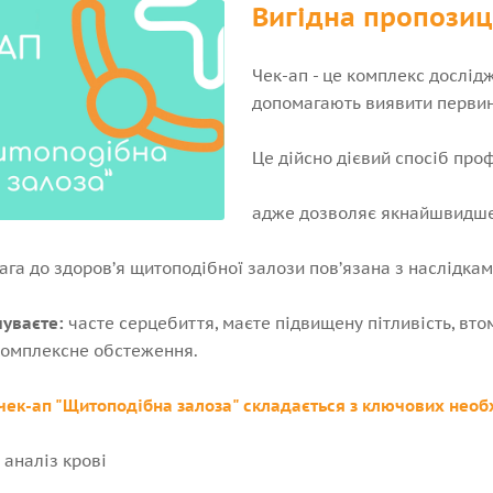
Вигідна пропозиц
Чек-ап - це комплекс дослід
допомагають виявити первин
Це дійсно дієвий спосіб про
адже дозволяє якнайшвидше в
га до здоров’я щитоподібної залози пов’язана з наслідкам
чуваєте:
часте серцебиття, маєте підвищену пітливість, втом
комплексне обстеження.
чек-ап "Щитоподібна залоза" складається з ключових необ
 аналіз крові