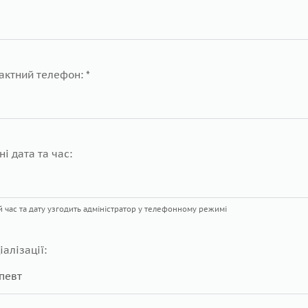
актний телефон: *
ні дата та час:
 час та дату узгодить адміністратор у телефонному режимі
іалізації: