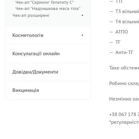
ТТГ
Чек-ап "Скринінг Гепатиту С"
Чек-ап “Надлишкова маса тіла”
Т3 вільни
Чек-ап розширені
Т4 вільни
АТПО
Косметологія
ТГ
Анти-ТГ
Консультації онлайн
Таке обстеже
Довідки/Документи
Робимо склад
Вакцинація
Незмінно за
+38 067 178 
*регулярніс