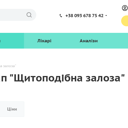
+38 093 678 75 42
и
Лікарі
Аналізи
а залоза"
ап "Щитоподібна залоза"
Ціни