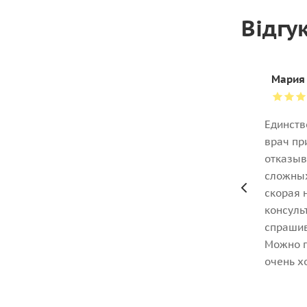
Відгу
Мария
Единств
врач пр
отказыв
сложных
скорая 
консуль
спрашив
Можно п
очень х