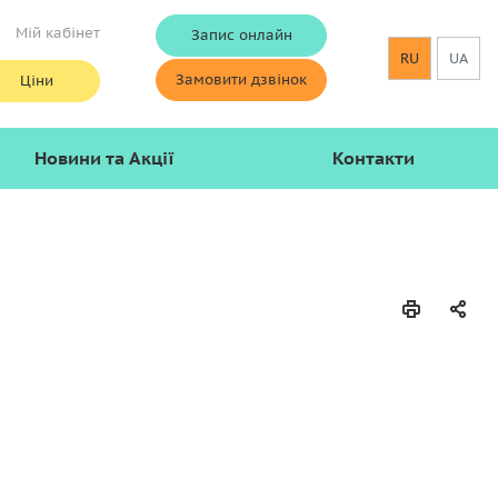
Мій кабінет
Запис онлайн
RU
UA
Замовити дзвінок
Ціни
Новини та Акції
Контакти