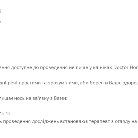
й
й
ння доступне до проведення не лише у клініках Doctor Hom
ні речі простими та зрозумілими, аби берегти Ваше здоров
лишаємось на зв’язку з Вами:
75 42
ть проведення досліджень встановлює терапевт з огляду на