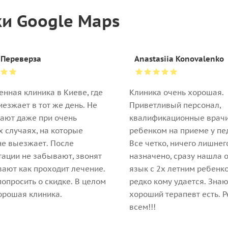
ки Google Maps
 Переверза
Anastasiia Konovalenko
енная клиника в Киеве, где
Клиника очень хорошая.
иезжает в тот же день. Не
Приветливый персонал,
ают даже при очень
квалификационные врачи
 случаях, на которые
ребенком на приеме у пе
не выезжает. После
Все четко, ничего лишнег
тации не забывают, звонят
назначено, сразу нашла 
ают как проходит лечение.
язык с 2х летним ребенк
опросить о скидке. В целом
редко кому удается. Знаю
орошая клиника.
хороший терапевт есть. 
всем!!!