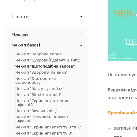
Пакети
Чек-ап
Чек-ап базові
Чек-ап "Здорове серце"
Чек-ап "Цукровий діабет ІІ типу”
Чек-ап "Щитоподібна залоза"
Чек-ап “Здоров’я печінки”
Особлива ува
Чек-ап “Діагностика
остеопорозу”
Чек-ап “Біль у суглобах”
Якщо ви від
Чек-ап “Біохімія крові”
аби пройти 
Чек-ап "Скринінг статевих
інфекцій"
Чек-ап "Вкусив кліщ"
Профільний 
Чек-ап "Приховані вірусні
інфекції
Чек-ап "Скринінг Гепатиту В та С"
загальний
Чек-ап "Скринінг Гепатиту В"