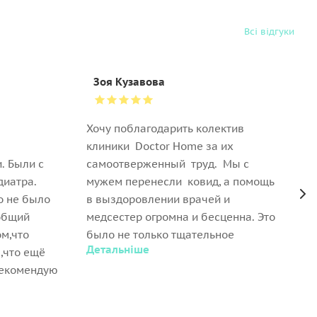
Всі відгуки
Зоя Кузавова
Хочу поблагодарить колектив
Д
клиники Doctor Home за их
к
. Были с
самоотверженный труд. Мы с
В
диатра.
мужем перенесли ковид, а помощь
б
о не было
в выздоровлении врачей и
о
общий
медсестер огромна и бесценна. Это
Н
ом,что
было не только тщательное
в
Детальніше
Д
,что ещё
обследование каждого из нас.
п
Рекомендую
Капельницы, медикаменты,
Н
кардиограммы и пр. Иногда
в
медсестре приходилось приезжать
б