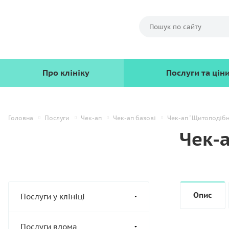
Про клініку
Послуги та цін
Головна
Послуги
Чек-ап
Чек-ап базові
Чек-ап "Щитоподібн
Чек-
Опис
Послуги у клініці
Послуги вдома