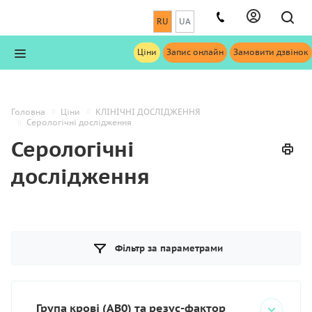
RU
UA
Ціни
Запис онлайн
Замовити дзвінок
Головна
Ціни
КЛІНІЧНІ ДОСЛІДЖЕННЯ
Серологічні дослідження
Серологічні
дослідження
Фільтр за параметрами
Група крові (АВ0) та резус-фактор