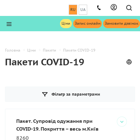
RU
UA
Ціни
Запис онлайн
Замовити дзвінок
Головна
Ціни
Пакети
Пакети COVID-19
Пакети COVID-19
Фільтр за параметрами
Пакет. Супровід одужання при
COVID-19. Покриття – весь м.Київ
8260