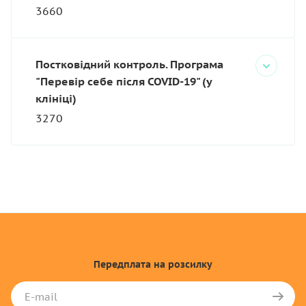
3660
Постковідний контроль. Програма
"Перевір себе після COVID-19" (у
клініці)
3270
Передплата
на розсилку