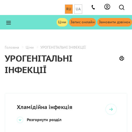
RU
UA
Ціни
Запис онлайн
Замовити дзвінок
Головна
Ціни
УРОГЕНІТАЛЬНІ ІНФЕКЦІЇ
УРОГЕНІТАЛЬНІ
ІНФЕКЦІЇ
Хламідійна інфекція
Розгорнути розділ