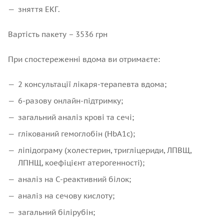
зняття ЕКГ.
Вартість пакету – 3536 грн
При спостереженні вдома ви отримаєте:
2 консультації лікаря-терапевта вдома;
6-разову онлайн-підтримку;
загальний аналіз крові та сечі;
глікований гемоглобін (HbA1c);
ліпідограму (холестерин, тригліцериди, ЛПВЩ,
ЛПНЩ, коефіцієнт атерогенності);
аналіз на С-реактивний білок;
аналіз на сечову кислоту;
загальний білірубін;