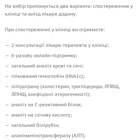
На вибір пропонується два варіанти: спостереження у
клініці та виїзд лікаря додому.
При спостереженні у клініці ви отримаєте:
2 консультації лікаря-терапевта у клініці;
6-разову онлайн-підтримку;
загальний аналіз крові та сечі;
глікований гемоглобін (HbA1c);
ліпідограму (холестерин, тригліцериди, ЛПВЩ,
ЛПНЩ, коефіцієнт атерогенності);
аналіз на С-реактивний білок;
аналіз на сечову кислоту;
загальний білірубін;
аланінамінотрансферазу (АЛТ);