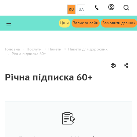
RU
UA
Ціни
Запис онлайн
Замовити дзвінок
Головна
Послуги
Пакети
Пакети для дорослих
Річна підписка 60+
Річна підписка 60+