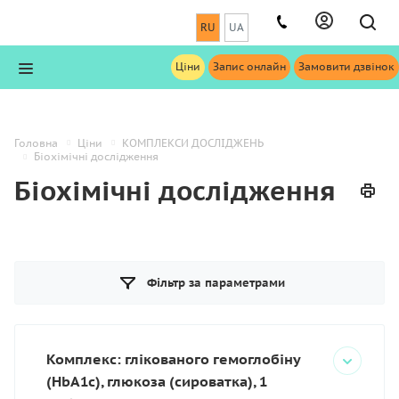
RU
UA
Ціни
Запис онлайн
Замовити дзвінок
Головна
Ціни
КОМПЛЕКСИ ДОСЛІДЖЕНЬ
Біохімічні дослідження
Біохімічні дослідження
Фільтр за параметрами
Комплекс: глікованого гемоглобіну
(HbA1c), глюкоза (сироватка), 1