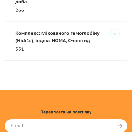
доба
266
Комплекс: глікованого гемоглобіну
(HbA1c), індекс НОМА, С-пептид
551
Передплата
на розсилку