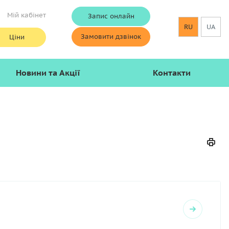
Мій кабінет
Запис онлайн
RU
UA
Замовити дзвінок
Ціни
Новини та Акції
Контакти