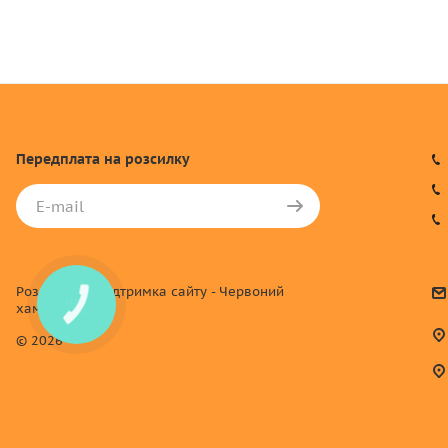
Передплата
на розсилку
Розробка та підтримка сайту - Червоний
КНОПКА
хамелеон
СВЯЗИ
© 2026