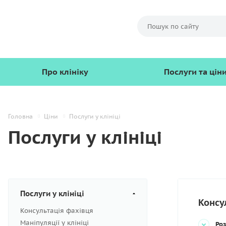
Про клініку
Послуги та цін
Головна
Ціни
Послуги у клініці
Послуги у клініці
Послуги у клініці
Консу
Консультація фахівця
Маніпуляції у клініці
Роз