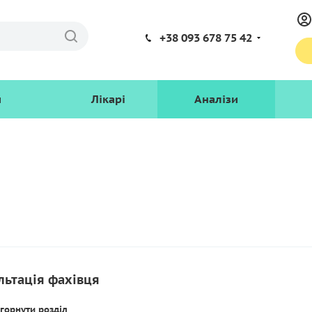
+38 093 678 75 42
и
Лікарі
Аналізи
льтація фахівця
горнути розділ