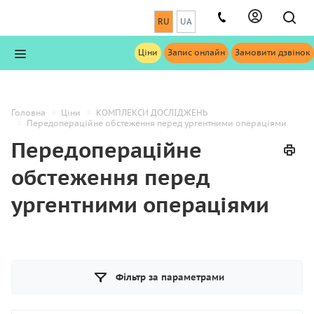
RU
UA
Ціни
Запис онлайн
Замовити дзвінок
Головна
Ціни
КОМПЛЕКСИ ДОСЛІДЖЕНЬ
Передопераційне обстеження перед ургентними операціями
Передопераційне
обстеження перед
ургентними операціями
Фільтр за параметрами