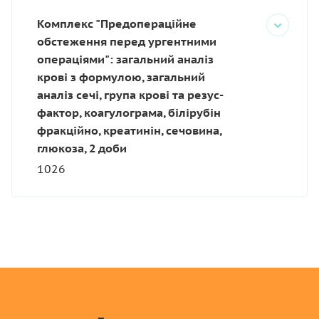
Комплекс "Предопераційне
обстеження перед ургентними
операціями": загальний аналіз
крові з формулою, загальний
аналіз сечі, група крові та резус-
фактор, коагулограма, білірубін
фракційно, креатинін, сечовина,
глюкоза, 2 доби
1026