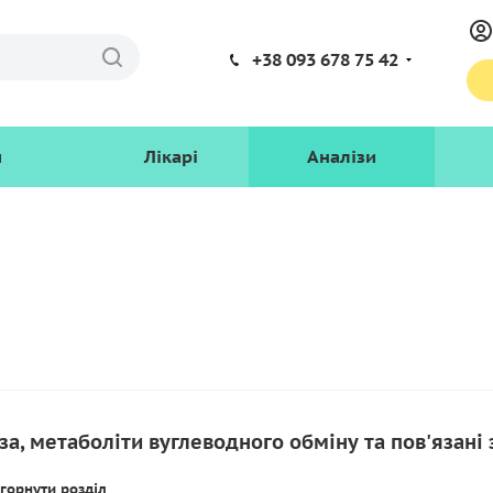
+38 093 678 75 42
и
Лікарі
Аналізи
за, метаболіти вуглеводного обміну та пов'язані
горнути розділ