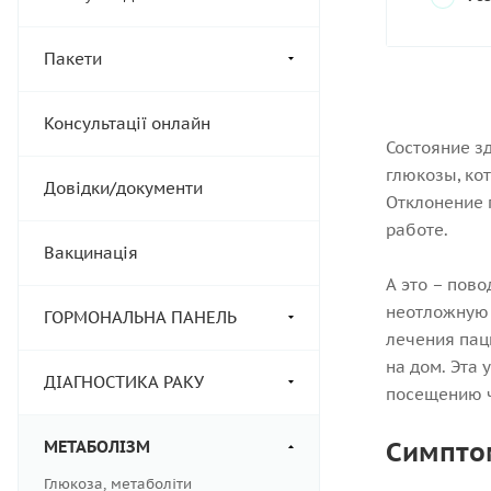
Пакети
Консультації онлайн
Состояние з
глюкозы, ко
Довідки/документи
Отклонение 
работе.
Вакцинація
А это – пов
неотложную 
ГОРМОНАЛЬНА ПАНЕЛЬ
лечения пац
на дом. Эта
ДІАГНОСТИКА РАКУ
посещению ч
Симпто
МЕТАБОЛІЗМ
Глюкоза, метаболіти