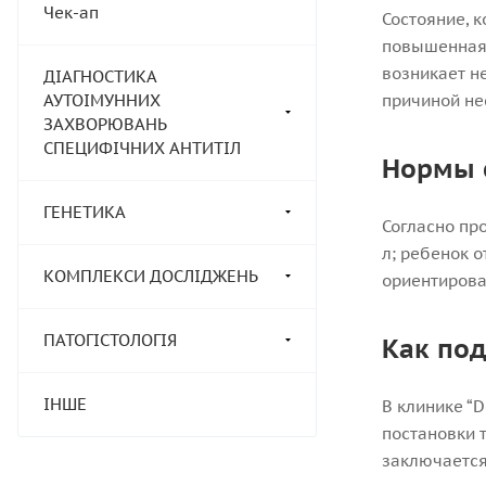
Чек-ап
Состояние, 
повышенная 
возникает н
ДІАГНОСТИКА
АУТОІМУННИХ
причиной не
ЗАХВОРЮВАНЬ
СПЕЦИФІЧНИХ АНТИТІЛ
Нормы 
ГЕНЕТИКА
Согласно про
л; ребенок о
КОМПЛЕКСИ ДОСЛІДЖЕНЬ
ориентироват
ПАТОГІСТОЛОГІЯ
Как под
ІНШЕ
В клинике “
постановки 
заключается