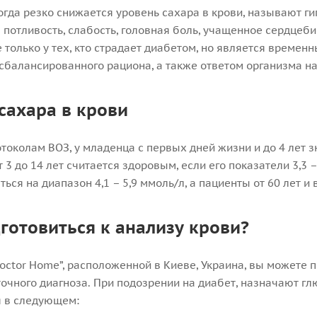
когда резко снижается уровень сахара в крови, называют 
потливость, слабость, головная боль, учащенное сердцебие
е только у тех, кто страдает диабетом, но является време
сбалансированного рациона, а также ответом организма н
сахара в крови
токолам ВОЗ, у младенца с первых дней жизни и до 4 лет з
т 3 до 14 лет считается здоровым, если его показатели 3,3 
ься на диапазон 4,1 – 5,9 ммоль/л, а пациенты от 60 лет и 
готовиться к анализу крови?
Doctor Home”, расположенной в Киеве, Украина, вы можете
точного диагноза. При подозрении на диабет, назначают гл
 в следующем: