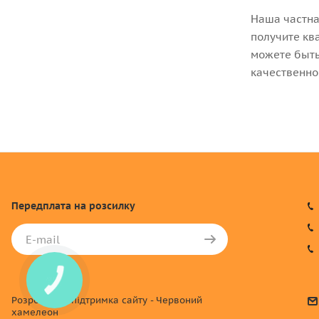
Наша частна
получите кв
можете быть
качественно
Передплата
на розсилку
Розробка та підтримка сайту - Червоний
хамелеон