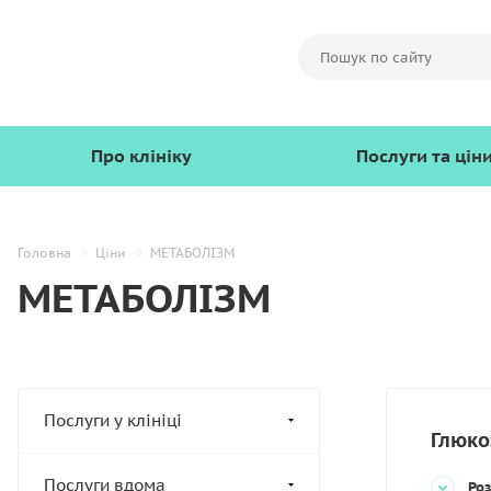
Про клініку
Послуги та цін
Головна
Ціни
МЕТАБОЛІЗМ
МЕТАБОЛІЗМ
Послуги у клініці
Глюко
Послуги вдома
Роз