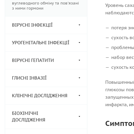
вуглеводного обміну та пов'язані
Уровень сах
з ними гормони
наблюдаютс
ВІРУСНІ ІНФЕКЦІЇ
потеря эн
сухость в
УРОГЕНІТАЛЬНІ ІНФЕКЦІЇ
проблемы 
набор вес
ВІРУСНІ ГЕПАТИТИ
сухость к
ГЛИСНІ ІНВАЗІЇ
Повышенный 
глюкозы повы
КЛІНІЧНІ ДОСЛІДЖЕННЯ
запущенных 
инфаркта, им
БІОХІМІЧНІ
ДОСЛІДЖЕННЯ
Симпто