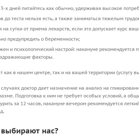
 3-х дней питайтесь как обычно, удерживая высокое потребл
ов до теста нельзя есть, а также заниматься тяжелым трудо
я на сутки от приема лекарств, если это допускает курс ваш
но предупредить о беременности;
ен и психологический настрой: накануне рекомендуется п
здражающие факторы.
т как в нашем центре, так и на вашей территории (услугу 
 случаях доктор дает назначение на анализ на гликирован
лазме. Подготовка к ним не требует особых условий, а общ
урить за 12 часов, накануне вечером рекомендуется легки
д.
 выбирают нас?