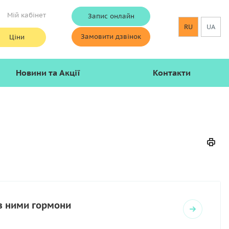
Мій кабінет
Запис онлайн
RU
UA
Замовити дзвінок
Ціни
Новини та Акції
Контакти
 з ними гормони