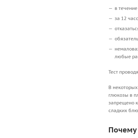
в течение
за 12 час
отказатьс
обязатель
немаловаж
любые ра
Тест проводя
В некоторых
глюкозы в п
запрещено к
сладких блю
Почему