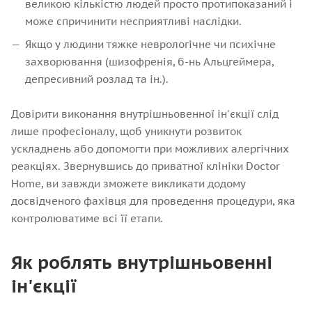
великою кількістю людей просто протипоказаний і
може спричинити несприятливі наслідки.
Якщо у людини тяжке неврологічне чи психічне
захворювання (шизофренія, б-нь Альцгеймера,
депресивний розлад та ін.).
Довірити виконання внутрішньовенної ін'єкції слід
лише професіоналу, щоб уникнути розвиток
ускладнень або допомогти при можливих алергічних
реакціях. Звернувшись до приватної клініки Doctor
Home, ви завжди зможете викликати додому
досвідченого фахівця для проведення процедури, яка
контролюватиме всі її етапи.
Як роблять внутрішньовенні
ін'єкції