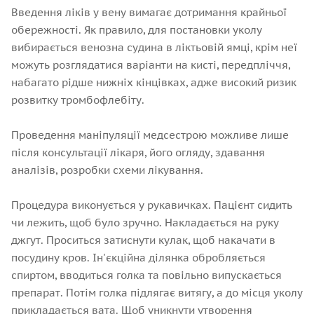
Введення ліків у вену вимагає дотримання крайньої
обережності. Як правило, для постановки уколу
вибирається венозна судина в ліктьовій ямці, крім неї
можуть розглядатися варіанти на кисті, передпліччя,
набагато рідше нижніх кінцівках, адже високий ризик
розвитку тромбофлебіту.
Проведення маніпуляції медсестрою можливе лише
після консультації лікаря, його огляду, здавання
аналізів, розробки схеми лікування.
Процедура виконується у рукавичках. Пацієнт сидить
чи лежить, щоб було зручно. Накладається на руку
джгут. Проситься затиснути кулак, щоб накачати в
посудину кров. Ін'єкційна ділянка обробляється
спиртом, вводиться голка та повільно випускається
препарат. Потім голка підлягає витягу, а до місця уколу
прикладається вата. Щоб уникнути утворення