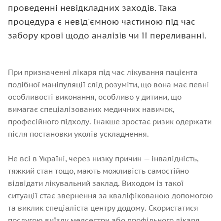
проведенні невідкладних заходів. Така
процедура є невід'ємною частиною під час
забору крові щодо аналізів чи її переливанні.
При призначенні лікаря під час лікування пацієнта
подібної маніпуляції слід розуміти, що вона має певні
особливості виконання, особливо у дитини, що
вимагає спеціалізованих медичних навичок,
професійного підходу. Інакше зростає ризик одержати
після постановки уколів ускладнення.
Не всі в Україні, через низку причин — інвалідність,
тяжкий стан тощо, мають можливість самостійно
відвідати лікувальний заклад. Виходом із такої
ситуації стає звернення за кваліфікованою допомогою
та виклик спеціаліста центру додому. Скористатися
послугою виїзду медсестри або профільного лікаря