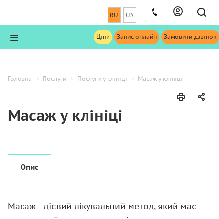
RU
UA
Ціни
Запис онлайн
Замовити дзвінок
Головна
Послуги
Послуги у клініці
Масаж у клініці
Масаж у клініці
Опис
Масаж - дієвий лікувальний метод, який має