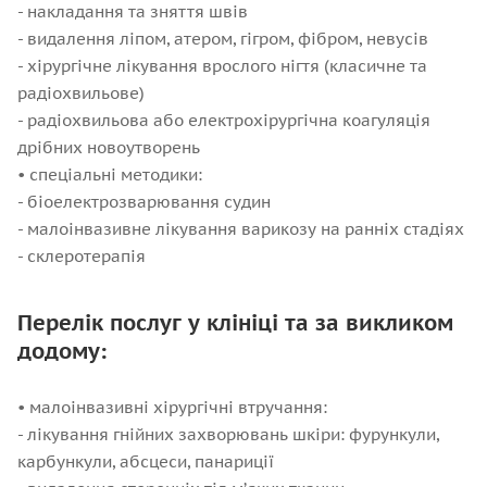
- накладання та зняття швів
- видалення ліпом, атером, гігром, фібром, невусів
- хірургічне лікування врослого нігтя (класичне та
радіохвильове)
- радіохвильова або електрохірургічна коагуляція
дрібних новоутворень
• спеціальні методики:
- біоелектрозварювання судин
- малоінвазивне лікування варикозу на ранніх стадіях
- склеротерапія
Перелік послуг у клініці та за викликом
додому:
• малоінвазивні хірургічні втручання:
- лікування гнійних захворювань шкіри: фурункули,
карбункули, абсцеси, панариції