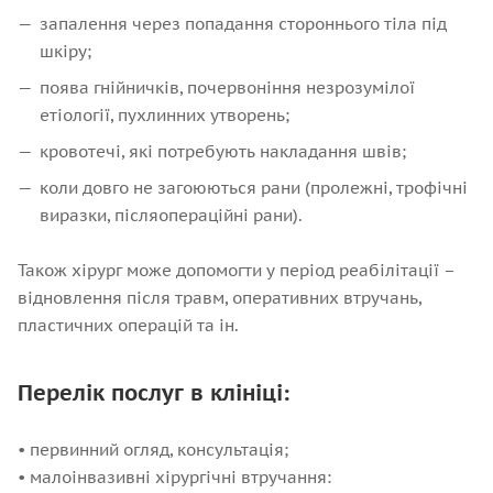
запалення через попадання стороннього тіла під
шкіру;
поява гнійничків, почервоніння незрозумілої
етіології, пухлинних утворень;
кровотечі, які потребують накладання швів;
коли довго не загоюються рани (пролежні, трофічні
виразки, післяопераційні рани).
Також хірург може допомогти у період реабілітації –
відновлення після травм, оперативних втручань,
пластичних операцій та ін.
Перелік послуг в клініці:
• первинний огляд, консультація;
• малоінвазивні хірургічні втручання: