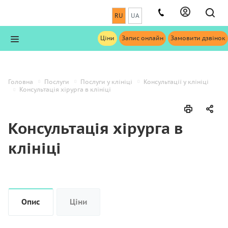
RU
UA
Ціни
Запис онлайн
Замовити дзвінок
Головна
Послуги
Послуги у клініці
Консультації у клініці
Консультація хірурга в клініці
Консультація хірурга в
клініці
Опис
Ціни